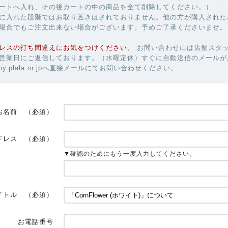
ートへ入れ、その後カートの中の商品を全て削除してください。）
に入れた段階ではお取り置きはされておりません。他の方が購入された
場合でもご注文出来ない場合がございます。予めご了承くださいませ。
レスの打ち間違えにお気をつけください。
お問い合わせには店舗スタ
営業日にご返信しております。（水曜定休）すぐに自動送信のメールが
uby.plala.or.jpへ直接メールにてお問い合わせください。
お名前
（必須）
ドレス
（必須）
▼確認のためにもう一度入力してください。
イトル
（必須）
お電話番号