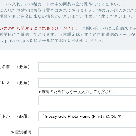
ートへ入れ、その後カートの中の商品を全て削除してください。）
に入れた段階ではお取り置きはされておりません。他の方が購入された
場合でもご注文出来ない場合がございます。予めご了承くださいませ。
レスの打ち間違えにお気をつけください。
お問い合わせには店舗スタ
営業日にご返信しております。（水曜定休）すぐに自動送信のメールが
uby.plala.or.jpへ直接メールにてお問い合わせください。
お名前
（必須）
ドレス
（必須）
▼確認のためにもう一度入力してください。
イトル
（必須）
お電話番号