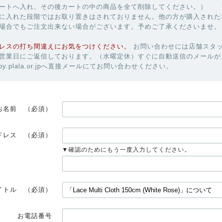
ートへ入れ、その後カートの中の商品を全て削除してください。）
に入れた段階ではお取り置きはされておりません。他の方が購入された
場合でもご注文出来ない場合がございます。予めご了承くださいませ。
レスの打ち間違えにお気をつけください。
お問い合わせには店舗スタ
営業日にご返信しております。（水曜定休）すぐに自動送信のメールが
uby.plala.or.jpへ直接メールにてお問い合わせください。
お名前
（必須）
ドレス
（必須）
▼確認のためにもう一度入力してください。
イトル
（必須）
お電話番号