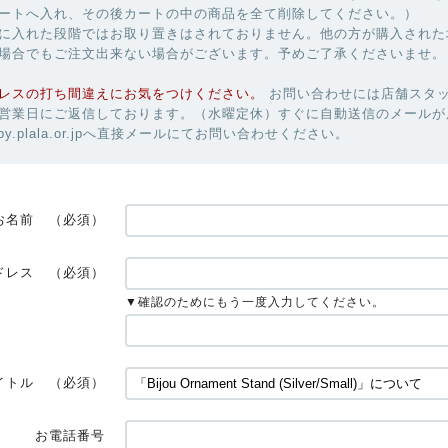
ートへ入れ、その後カートの中の商品を全て削除してください。）
に入れた段階ではお取り置きはされておりません。他の方が購入された
場合でもご注文出来ない場合がございます。予めご了承くださいませ。
レスの打ち間違えにお気をつけください。
お問い合わせには店舗スタ
営業日にご返信しております。（水曜定休）すぐに自動送信のメールが
uby.plala.or.jpへ直接メールにてお問い合わせください。
お名前
（必須）
ドレス
（必須）
▼確認のためにもう一度入力してください。
イトル
（必須）
お電話番号